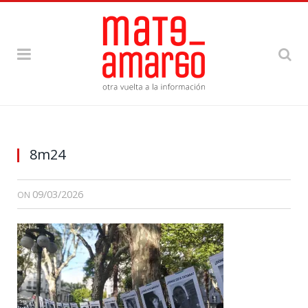
8m24
09/03/2026
ON