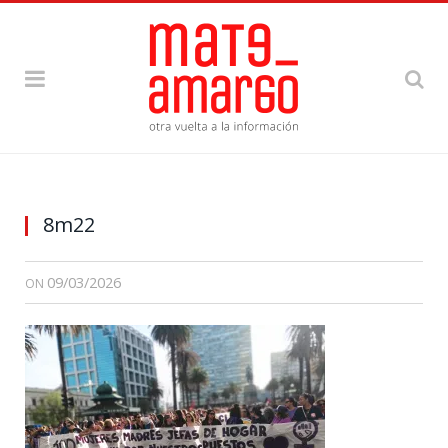
8m22
09/03/2026
ON