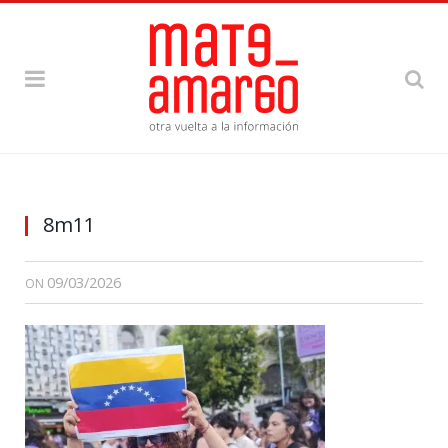
8m11
09/03/2026
ON