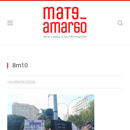
8m10
09/03/2026
ON