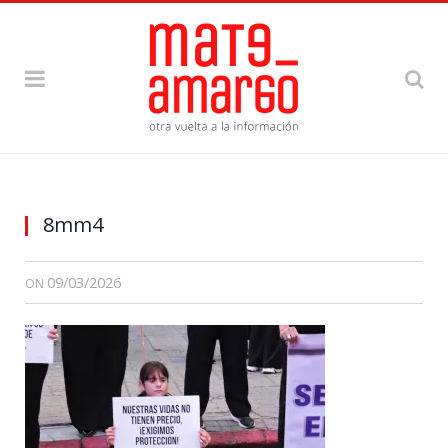
8mm4
09/03/2026
ON