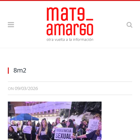
8m2
09/03/2026
ON