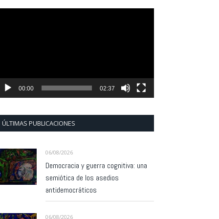
eproductor
e
ídeo
00:00
02:37
ÚLTIMAS PUBLICACIONES
06/08/2026
Democracia y guerra cognitiva: una
semiótica de los asedios
antidemocráticos
06/08/2026