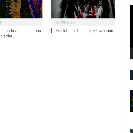
R
d
v
26
05/08/2026
y: Cuando veas las barbas
Blas Infante: Andalucía y Revolución.
no arder…