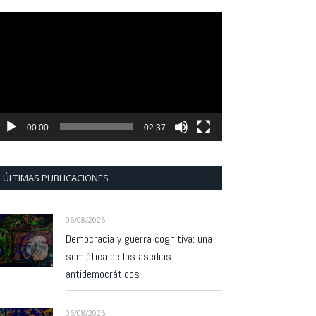
eproductor
e
ídeo
00:00
02:37
ÚLTIMAS PUBLICACIONES
06/08/2026
Democracia y guerra cognitiva: una
semiótica de los asedios
antidemocráticos
06/08/2026