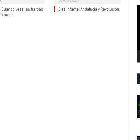
26
05/08/2026
R
y: Cuando veas las barbas
Blas Infante: Andalucía y Revolución.
no arder…
d
v