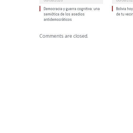
06/08/2026
06/08/20
Democracia y guerra cognitiva: una
Bolivia ho
semiótica de los asedios
de tu veci
antidemocráticos
Comments are closed.