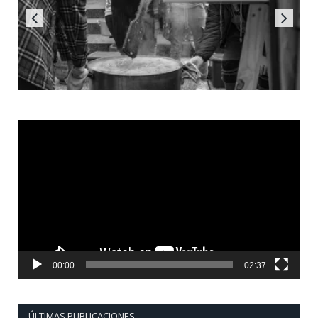
Reproductor
de
vídeo
00:00
02:37
ÚLTIMAS PUBLICACIONES