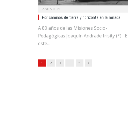
27/07/2025
Por caminos de tierra y horizonte en la mirada
A 80 años de las Misiones Socio-
Pedagógicas Joaquín Andrade Irisity (*) 
este…
Next
1
2
3
…
5