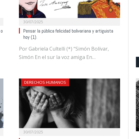
30/07/2025
 o
Pensar la pública felicidad bolivariana y artiguista
hoy (1).
Por Gabriela Cultelli (*) “Simón Bolívar,
Simón En el sur la voz amiga En…
DERECHOS HUMANOS
30/07/2025