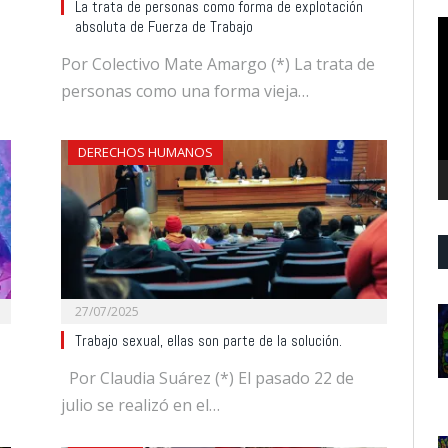
La trata de personas como forma de explotación
R
absoluta de Fuerza de Trabajo
d
Por Colectivo Mate Amargo (*) La trata de
v
personas como una forma vieja…
DERECHOS HUMANOS
27/07/2025
Trabajo sexual, ellas son parte de la solución.
Por Claudia Suárez (*) El pasado 22 de
julio se realizó en el…