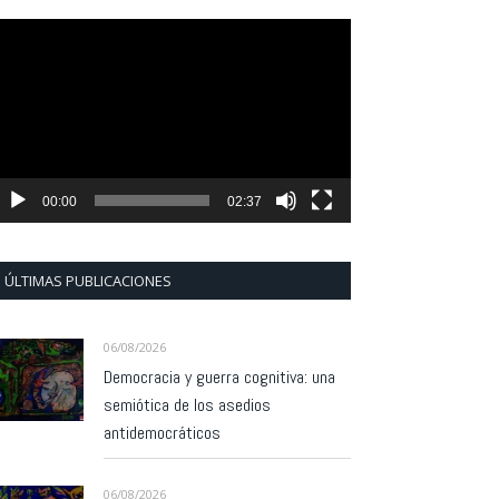
eproductor
e
ídeo
00:00
02:37
ÚLTIMAS PUBLICACIONES
06/08/2026
Democracia y guerra cognitiva: una
semiótica de los asedios
antidemocráticos
06/08/2026