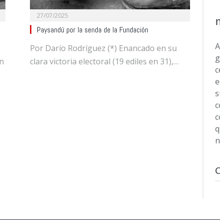
27/07/2025
Paysandú por la senda de la Fundación
A
Por Darío Rodríguez (*) Enancado en su
g
En
clara victoria electoral (19 ediles en 31),…
c
e
s
c
c
q
n