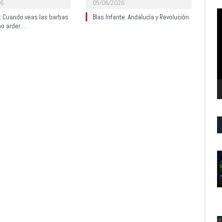
26
05/08/2026
R
y: Cuando veas las barbas
Blas Infante: Andalucía y Revolución.
d
no arder…
v