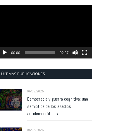
eproductor
e
ídeo
00:00
02:37
ÚLTIMAS PUBLICACIONES
06/08/2026
Democracia y guerra cognitiva: una
semiótica de los asedios
antidemocráticos
06/08/2026