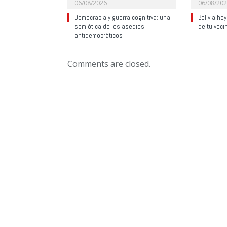
06/08/2026
06/08/20
Democracia y guerra cognitiva: una
Bolivia ho
semiótica de los asedios
de tu veci
antidemocráticos
Comments are closed.