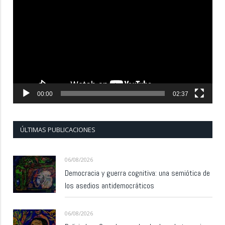
de
vídeo
00:00
02:37
ÚLTIMAS PUBLICACIONES
06/08/2026
Democracia y guerra cognitiva: una semiótica de
los asedios antidemocráticos
06/08/2026