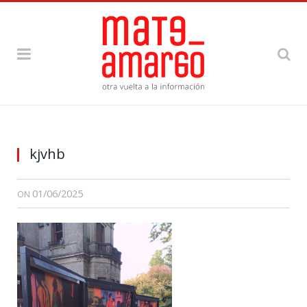
kjvhb
01/06/2025
ON