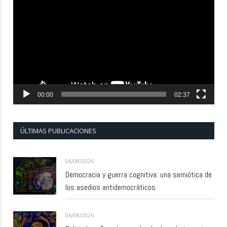
de
vídeo
00:00
02:37
ÚLTIMAS PUBLICACIONES
06/08/2026
Democracia y guerra cognitiva: una semiótica de
los asedios antidemocráticos
06/08/2026