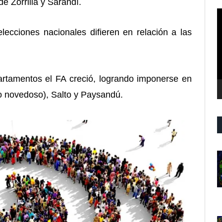
de Zorrilla y Sarandí.
R
d
ecciones nacionales difieren en relación a las
v
rtamentos el FA creció, logrando imponerse en
o novedoso), Salto y Paysandú.