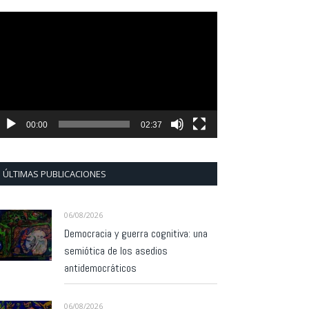
eproductor
e
ídeo
00:00
02:37
ÚLTIMAS PUBLICACIONES
06/08/2026
Democracia y guerra cognitiva: una
semiótica de los asedios
antidemocráticos
06/08/2026