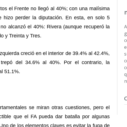
tos el Frente no llegó al 40%; con una malísima
 hizo perder la diputación. En esta, en solo 5
A
 no alcanzó el 40%: Rivera (aunque recuperó la
g
o y Treinta y Tres.
c
e
quierda creció en el interior de 39.4% al 42.4%,
s
c
 trepó del 34.6% al 40%. Por el contrario, la
c
 al 51.1%.
q
n
rtamentales se miran otras cuestiones, pero el
ctible que el FA pueda dar batalla por algunas
l. Uno de los elementos claves es evitar la fuga de