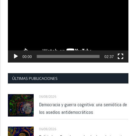
de
vídeo
00:00
02:37
ÚLTIMAS PUBLICACIONES
06/08/2026
Democracia y guerra cognitiva: una semiótica de
los asedios antidemocráticos
06/08/2026