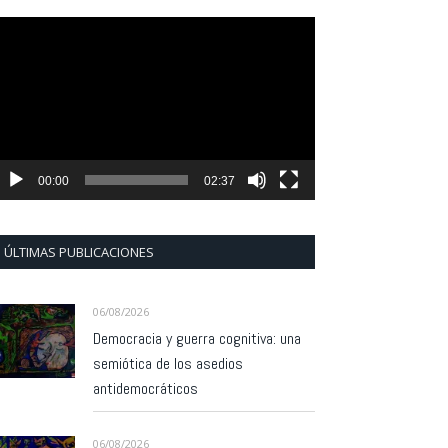
eproductor
e
ídeo
00:00
02:37
ÚLTIMAS PUBLICACIONES
06/08/2026
Democracia y guerra cognitiva: una
semiótica de los asedios
antidemocráticos
06/08/2026