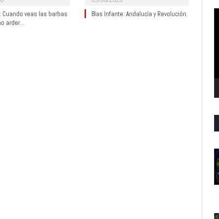
R
y: Cuando veas las barbas
Blas Infante: Andalucía y Revolución.
no arder…
d
v