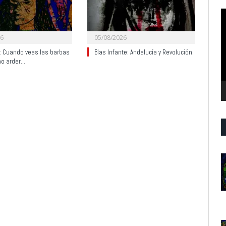
R
d
v
26
05/08/2026
y: Cuando veas las barbas
Blas Infante: Andalucía y Revolución.
no arder…