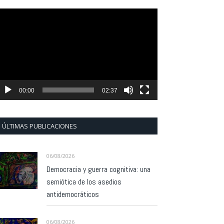
eproductor
e
ídeo
00:00
02:37
ÚLTIMAS PUBLICACIONES
06/08/2026
Democracia y guerra cognitiva: una
semiótica de los asedios
antidemocráticos
06/08/2026