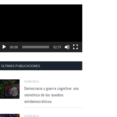
eproductor
e
ídeo
00:00
02:37
ÚLTIMAS PUBLICACIONES
06/08/2026
Democracia y guerra cognitiva: una
semiótica de los asedios
antidemocráticos
06/08/2026