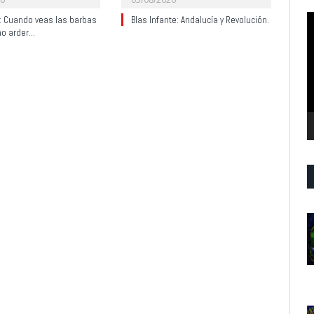
R
y: Cuando veas las barbas
Blas Infante: Andalucía y Revolución.
no arder…
d
v