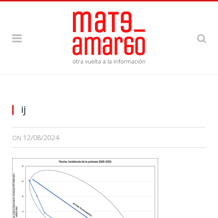
ij
12/08/2024
ON