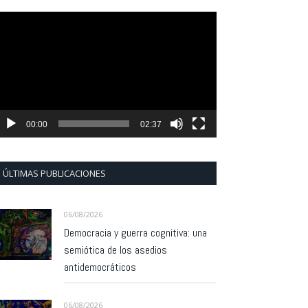
eproductor
e
ídeo
00:00
02:37
ÚLTIMAS PUBLICACIONES
06/08/2026
Democracia y guerra cognitiva: una
semiótica de los asedios
antidemocráticos
06/08/2026