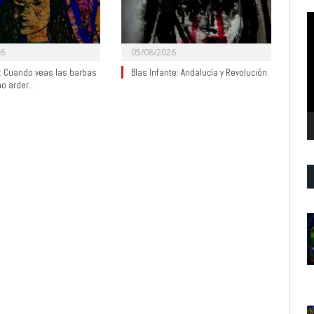
R
d
v
26
05/08/2026
y: Cuando veas las barbas
Blas Infante: Andalucía y Revolución.
no arder…