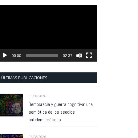
eproductor
e
ídeo
00:00
02:37
ÚLTIMAS PUBLICACIONES
06/08/2026
Democracia y guerra cognitiva: una
semiótica de los asedios
antidemocráticos
06/08/2026