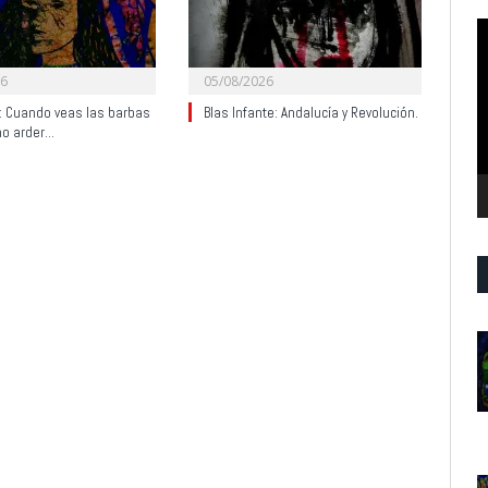
R
d
v
26
05/08/2026
y: Cuando veas las barbas
Blas Infante: Andalucía y Revolución.
no arder…