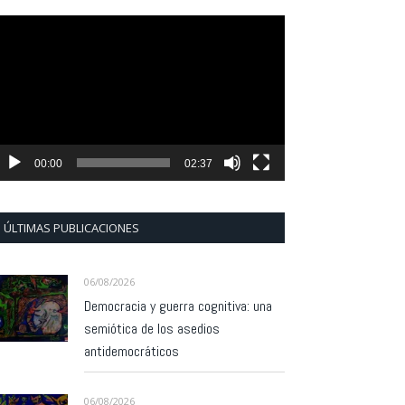
eproductor
e
ídeo
00:00
02:37
ÚLTIMAS PUBLICACIONES
06/08/2026
Democracia y guerra cognitiva: una
semiótica de los asedios
antidemocráticos
06/08/2026