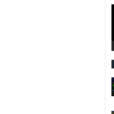
R
d
v