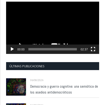
Reproductor
de
vídeo
00:00
02:37
ÚLTIMAS PUBLICACIONES
06/08/2026
Democracia y guerra cognitiva: una semiótica de
los asedios antidemocráticos