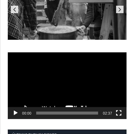
Reproductor
de
vídeo
00:00
02:37