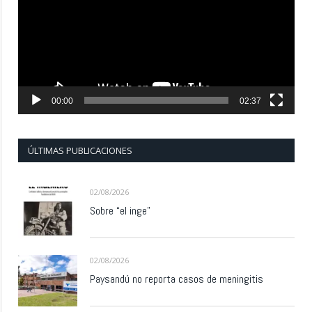
00:00
02:37
ÚLTIMAS PUBLICACIONES
02/08/2026
Sobre “el inge”
02/08/2026
Paysandú no reporta casos de meningitis