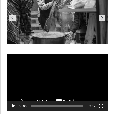
Reproductor
de
vídeo
00:00
02:37