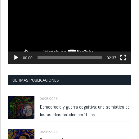
de
vídeo
00:00
02:37
ÚLTIMAS PUBLICACIONES
06/08/2026
Democracia y guerra cognitiva: una semiótica de
los asedios antidemocráticos
06/08/2026