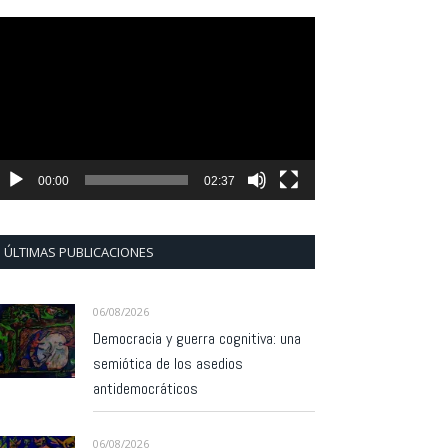
eproductor
e
ídeo
00:00
02:37
ÚLTIMAS PUBLICACIONES
06/08/2026
Democracia y guerra cognitiva: una
semiótica de los asedios
antidemocráticos
06/08/2026