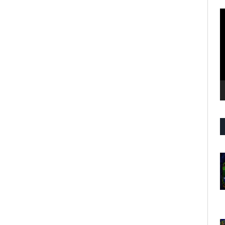
R
d
v