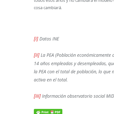
todos esos años y no cambiará el modelo 
cosa cambiará.
[i]
Datos INE
[ii]
La PEA (Población económicamente ac
14 años empleadas y desempleadas, que 
la PEA con el total de población, lo que
activa en el total.
[iii]
Información observatorio social MI