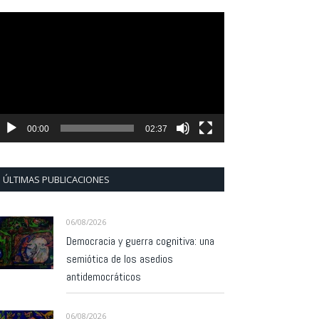
eproductor
e
ídeo
00:00
02:37
ÚLTIMAS PUBLICACIONES
06/08/2026
Democracia y guerra cognitiva: una
semiótica de los asedios
antidemocráticos
06/08/2026