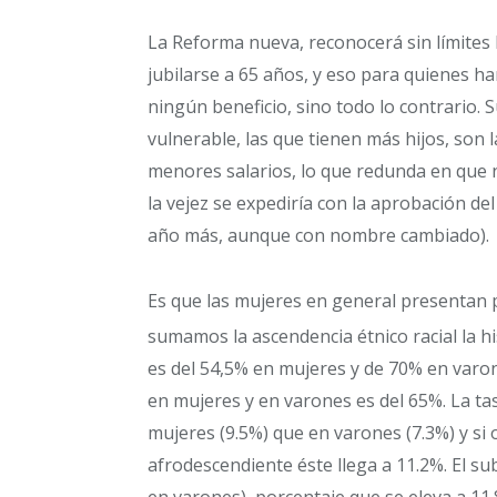
La Reforma nueva, reconocerá sin límites l
jubilarse a 65 años, y eso para quienes ha
ningún beneficio, sino todo lo contrario.
vulnerable, las que tienen más hijos, son 
menores salarios, lo que redunda en que no
la vejez se expediría con la aprobación de
año más, aunque con nombre cambiado).
Es que las mujeres en general presentan p
sumamos la ascendencia étnico racial la h
es del 54,5% en mujeres y de 70% en varon
en mujeres y en varones es del 65%. La 
mujeres (9.5%) que en varones (7.3%) y s
afrodescendiente éste llega a 11.2%. El 
en varones), porcentaje que se eleva a 11.