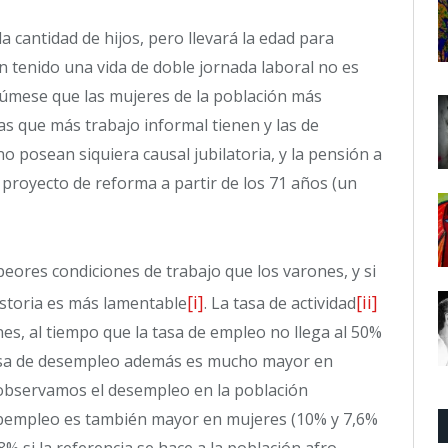
a cantidad de hijos, pero llevará la edad para
n tenido una vida de doble jornada laboral no es
 Súmese que las mujeres de la población más
las que más trabajo informal tienen y las de
 posean siquiera causal jubilatoria, y la pensión a
l proyecto de reforma a partir de los 71 años (un
eores condiciones de trabajo que los varones, y si
[i]
[ii]
istoria es más lamentable
. La tasa de actividad
es, al tiempo que la tasa de empleo no llega al 50%
tasa de desempleo además es mucho mayor en
i observamos el desempleo en la población
subempleo es también mayor en mujeres (10% y 7,6%
8% si la referencia se hace a la población afro