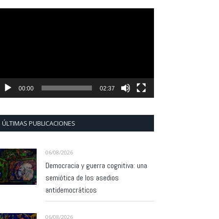
eproductor
e
ídeo
00:00
02:37
ÚLTIMAS PUBLICACIONES
06/08/2026
Democracia y guerra cognitiva: una
semiótica de los asedios
antidemocráticos
06/08/2026