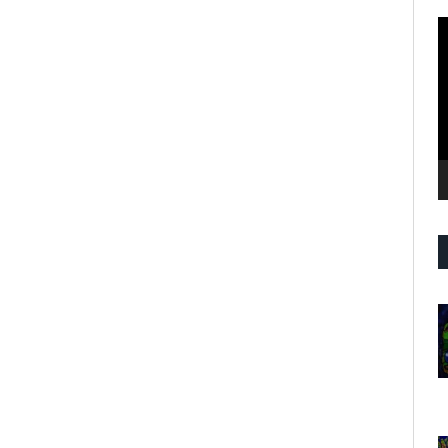
R
d
v