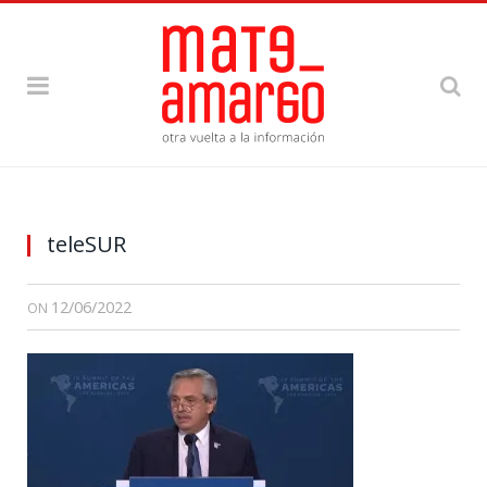
teleSUR
12/06/2022
ON