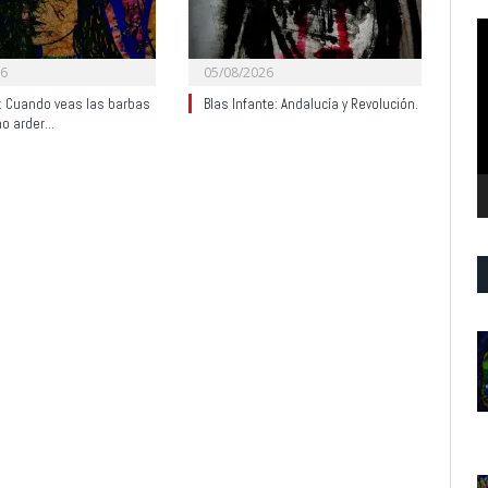
R
d
26
05/08/2026
v
y: Cuando veas las barbas
Blas Infante: Andalucía y Revolución.
no arder…