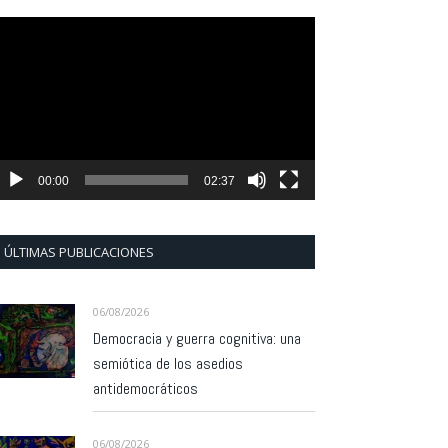
eproductor
e
ídeo
00:00
02:37
ÚLTIMAS PUBLICACIONES
06/08/2026
Democracia y guerra cognitiva: una
semiótica de los asedios
antidemocráticos
06/08/2026