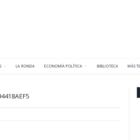
S
LA RONDA
ECONOMÍA POLÍTICA
BIBLIOTECA
MÁS T
94418AEF5