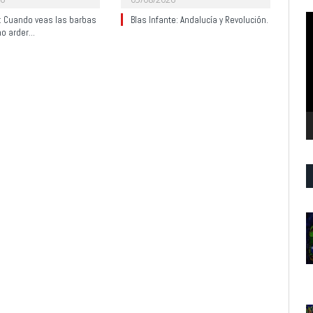
R
y: Cuando veas las barbas
Blas Infante: Andalucía y Revolución.
no arder…
d
v