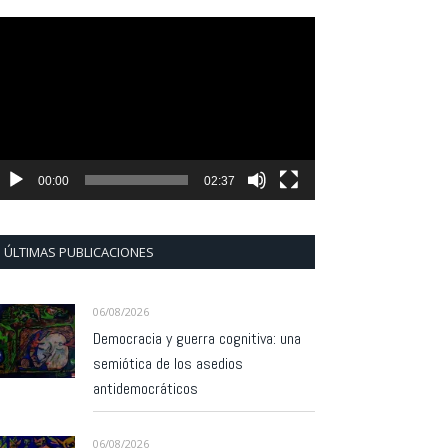
eproductor
e
ídeo
00:00
02:37
ÚLTIMAS PUBLICACIONES
06/08/2026
Democracia y guerra cognitiva: una
semiótica de los asedios
antidemocráticos
06/08/2026