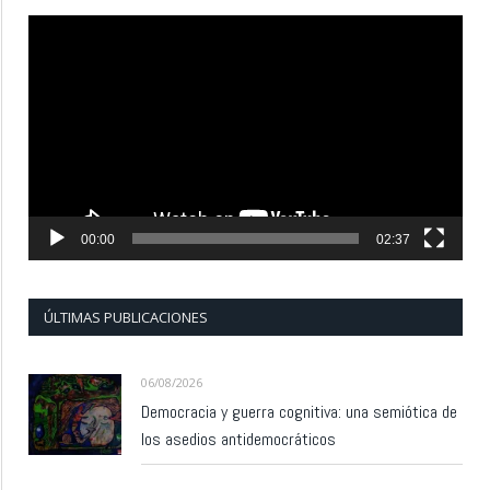
Reproductor
de
vídeo
00:00
02:37
ÚLTIMAS PUBLICACIONES
06/08/2026
Democracia y guerra cognitiva: una semiótica de
los asedios antidemocráticos