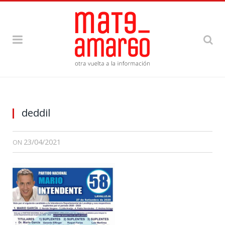
deddil
23/04/2021
ON