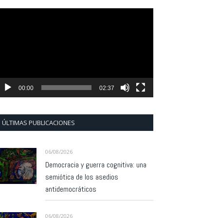
eproductor
e
ídeo
00:00
02:37
ÚLTIMAS PUBLICACIONES
06/08/2026
Democracia y guerra cognitiva: una
semiótica de los asedios
antidemocráticos
06/08/2026