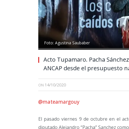
Foto: Agustina Saubaber
Acto Tupamaro. Pacha Sánchez
ANCAP desde el presupuesto n
14/10/2020
ON
@mateamargouy
El pasado viernes 9 de octubre en el ac
diputado Alejandro “Pacha” Sanchez como p