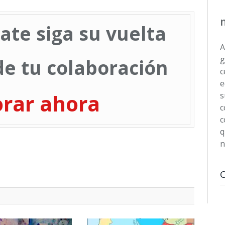
ate siga su vuelta
A
g
e tu colaboración
c
e
orar ahora
s
c
c
q
n