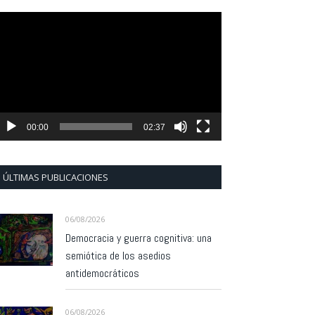
eproductor
e
ídeo
00:00
02:37
ÚLTIMAS PUBLICACIONES
06/08/2026
Democracia y guerra cognitiva: una
semiótica de los asedios
antidemocráticos
06/08/2026