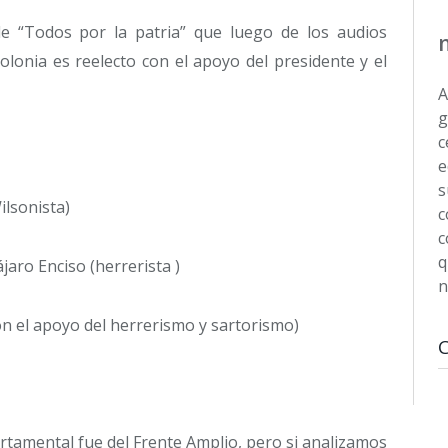
de “Todos por la patria” que luego de los audios
lonia es reelecto con el apoyo del presidente y el
A
g
c
e
s
ilsonista)
c
c
q
jaro Enciso (herrerista )
n
on el apoyo del herrerismo y sartorismo)
rtamental fue del Frente Amplio, pero si analizamos