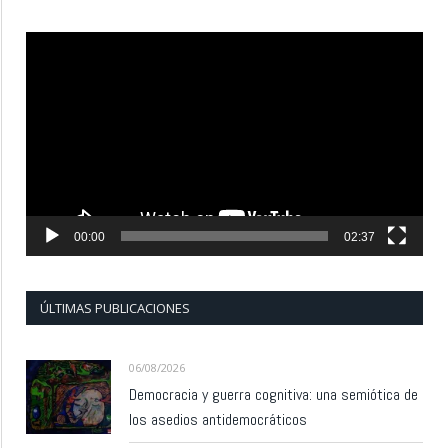
Reproductor
de
vídeo
00:00
02:37
ÚLTIMAS PUBLICACIONES
06/08/2026
Democracia y guerra cognitiva: una semiótica de
los asedios antidemocráticos