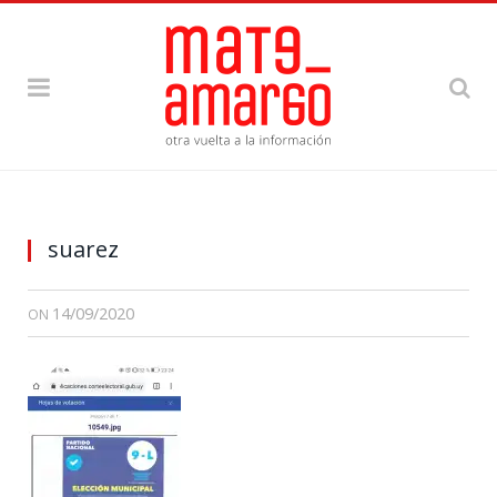
suarez
14/09/2020
ON