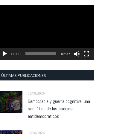
eproductor
e
ídeo
00:00
02:37
ÚLTIMAS PUBLICACIONES
06/08/2026
Democracia y guerra cognitiva: una
semiótica de los asedios
antidemocráticos
06/08/2026