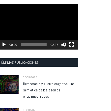
eproductor
e
ídeo
00:00
02:37
ÚLTIMAS PUBLICACIONES
06/08/2026
Democracia y guerra cognitiva: una
semiótica de los asedios
antidemocráticos
06/08/2026