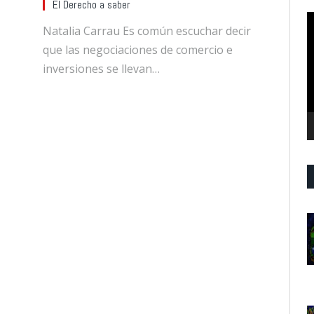
El Derecho a saber
R
Natalia Carrau Es común escuchar decir
d
que las negociaciones de comercio e
v
inversiones se llevan…