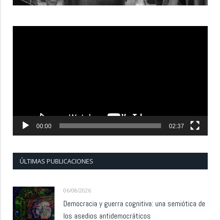
Reproductor
de
vídeo
00:00
02:37
ÚLTIMAS PUBLICACIONES
06/08/2026
Democracia y guerra cognitiva: una semiótica de
los asedios antidemocráticos