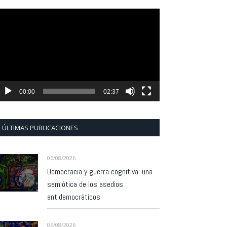
eproductor
e
ídeo
00:00
02:37
ÚLTIMAS PUBLICACIONES
06/08/2026
Democracia y guerra cognitiva: una
semiótica de los asedios
antidemocráticos
06/08/2026