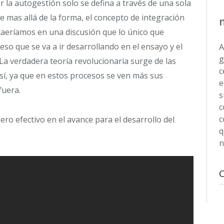
la autogestión solo se defina a través de una sola
e mas allá de la forma, el concepto de integración
 caeríamos en una discusión que lo único que
eso que se va a ir desarrollando en el ensayo y el
A
g
“La verdadera teoría revolucionaria surge de las
c
sí, ya que en estos procesos se ven más sus
e
fuera.
s
c
c
ro efectivo en el avance para el desarrollo del
q
n