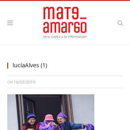
Foto: Lucía Alves
lucíaAlves (1)
16/03/2019
ON