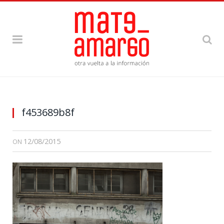
f453689b8f
12/08/2015
ON