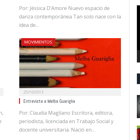
Por: Jéssica D’Amore Nuevo espacio de
R
d
danza contemporánea Tan solo nace con la
v
idea de…
MOVIMIENTOS
25/10/2013
Entrevista a Melba Guariglia
n,
Por: Claudia Magliano Escritora, editora,
e
periodista, licenciada en Trabajo Social y
docente universitaria. Nació en…