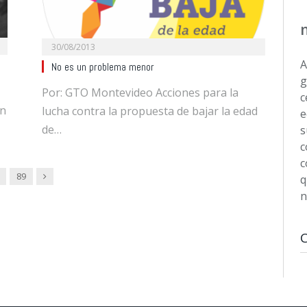
30/08/2013
A
No es un problema menor
g
Por: GTO Montevideo Acciones para la
c
en
lucha contra la propuesta de bajar la edad
e
de…
s
c
c
Next
89
q
n