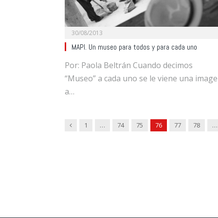
30/08/2013
MAPI. Un museo para todos y para cada uno
Por: Paola Beltrán Cuando decimos
“Museo” a cada uno se le viene una imag
a…
Previous
1
…
74
75
76
77
78
…