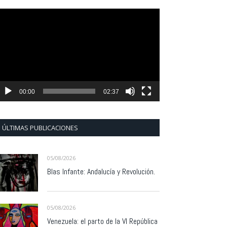
eproductor
e
ídeo
00:00
02:37
ÚLTIMAS PUBLICACIONES
05/08/2026
Blas Infante: Andalucía y Revolución.
05/08/2026
Venezuela: el parto de la VI República