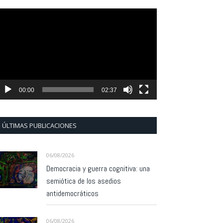
eproductor
e
ídeo
00:00
02:37
ÚLTIMAS PUBLICACIONES
06/08/2026
Democracia y guerra cognitiva: una
semiótica de los asedios
antidemocráticos
06/08/2026