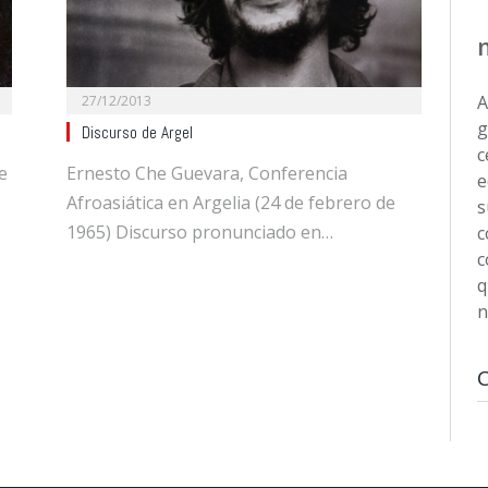
A
27/12/2013
g
Discurso de Argel
c
e
Ernesto Che Guevara, Conferencia
e
Afroasiática en Argelia (24 de febrero de
s
1965) Discurso pronunciado en…
c
c
q
n