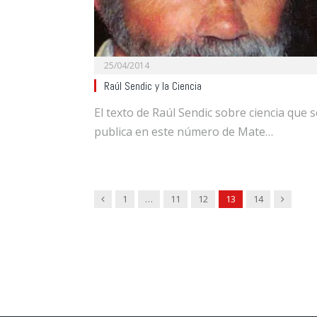
25/04/2014
Raúl Sendic y la Ciencia
El texto de Raúl Sendic sobre ciencia que s
publica en este número de Mate…
Previous
Next
1
…
11
12
13
14