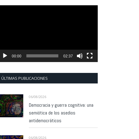
eproductor
e
ídeo
00:00
02:37
ÚLTIMAS PUBLICACIONES
06/08/2026
Democracia y guerra cognitiva: una
semiótica de los asedios
antidemocráticos
06/08/2026