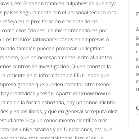
rasil, etc. Ellas son también culpables de que haya
s países seguramente con el personal técnico local
efleja en la proliferación creciente de las
A
ía, como esos “clones” de microordenadores por
g
o. Los técnicos latinoamericanos en empresas o
c
rollado también pueden provocar un legítimo
e
tinente, que no necesariamente incite al pirateo,
s
ños centros de investigación. Quien conozca la
c
c
lo la reciente de la informática en EEUU sabe que
q
 empresa grande que pueden levantar otra menor
n
hay creatividad y tesón. Aparte del know how (o
rrama en la forma esbozada, hay un conocimiento
ades y en los libros, y que en general se reputa diez
 estudiante. Hay un conocimiento científico más
ratorios universitarios y de fundaciones, etc. que
cias y revistas especializadas. Este sí es un