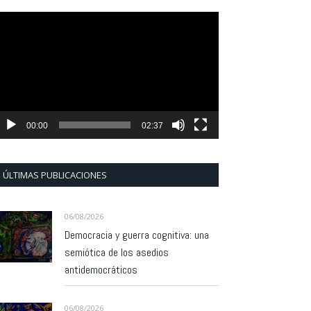
eproductor
e
ídeo
00:00
02:37
ÚLTIMAS PUBLICACIONES
06/08/2026
Democracia y guerra cognitiva: una
semiótica de los asedios
antidemocráticos
06/08/2026