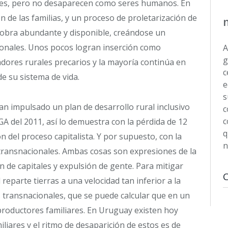
res, pero no desaparecen como seres humanos. En
 de las familias, y un proceso de proletarización de
 obra abundante y disponible, creándose un
ionales. Unos pocos logran inserción como
A
g
dores rurales precarios y la mayoría continúa en
c
e su sistema de vida.
e
s
n impulsado un plan de desarrollo rural inclusivo
c
c
GA del 2011, así lo demuestra con la pérdida de 12
q
 del proceso capitalista. Y por supuesto, con la
n
 transnacionales. Ambas cosas son expresiones de la
ón de capitales y expulsión de gente. Para mitigar
 reparte tierras a una velocidad tan inferior a la
 transnacionales, que se puede calcular que en un
productores familiares. En Uruguay existen hoy
iares y el ritmo de desaparición de estos es de